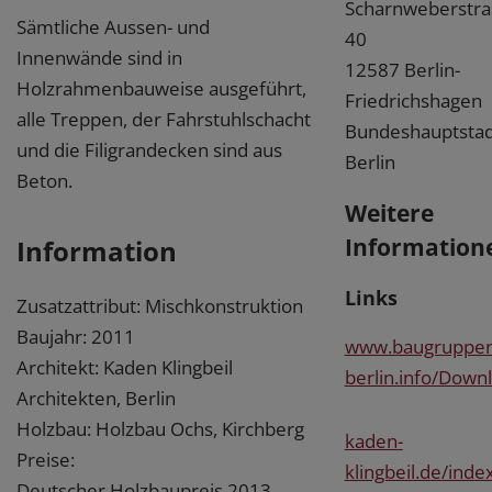
Scharnweberstra
Sämtliche Aussen- und
40
Innenwände sind in
12587 Berlin-
Holzrahmenbauweise ausgeführt,
Friedrichshagen
alle Treppen, der Fahrstuhlschacht
Bundeshauptstad
und die Filigrandecken sind aus
Berlin
Beton.
Weitere
Information
Information
Links
Zusatzattribut: Mischkonstruktion
Baujahr: 2011
www.baugruppen
Architekt: Kaden Klingbeil
berlin.info/Down
Architekten, Berlin
Holzbau: Holzbau Ochs, Kirchberg
kaden-
Preise:
klingbeil.de/inde
Deutscher Holzbaupreis 2013,