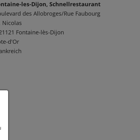
ntaine-les-Dijon, Schnellrestaurant
ulevard des Allobroges/Rue Faubourg
. Nicolas
21121 Fontaine-lès-Dijon
te-d'Or
ankreich
u