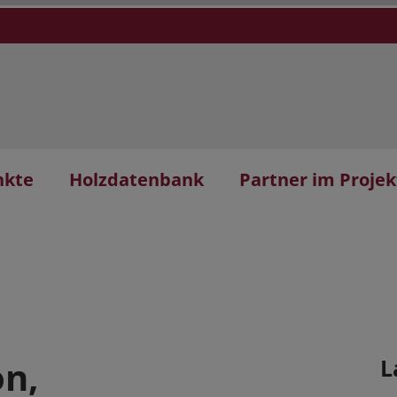
nkte
Holzdatenbank
Partner im Projek
on,
L