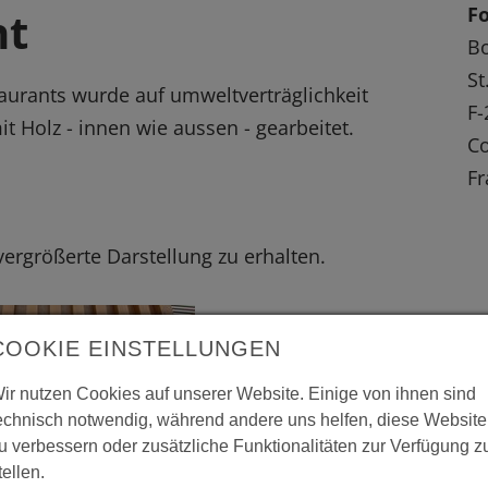
Fo
nt
Bo
St
aurants wurde auf umweltverträglichkeit
F-
t Holz - innen wie aussen - gearbeitet.
Co
Fr
 vergrößerte Darstellung zu erhalten.
COOKIE EINSTELLUNGEN
ir nutzen Cookies auf unserer Website. Einige von ihnen sind
echnisch notwendig, während andere uns helfen, diese Website
u verbessern oder zusätzliche Funktionalitäten zur Verfügung z
tellen.