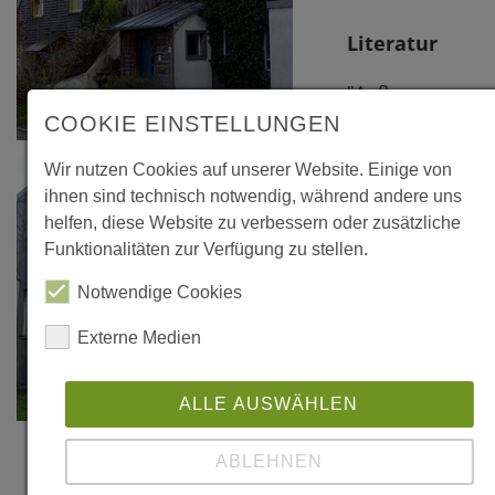
Literatur
"Außen
archaisch,
COOKIE EINSTELLUNGEN
innen high-
Wir nutzen Cookies auf unserer Website. Einige von
tech", in:
ihnen sind technisch notwendig, während andere uns
Bauen mit
helfen, diese Website zu verbessern oder zusätzliche
Holz, Nr.
Funktionalitäten zur Verfügung zu stellen.
4/2005, S. 28-
Notwendige Cookies
34
Externe Medien
ALLE AUSWÄHLEN
ABLEHNEN