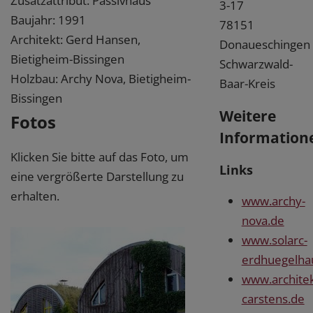
Zusatzattribut: Passivhaus
3-17
Baujahr: 1991
78151
Architekt: Gerd Hansen,
Donaueschingen
Bietigheim-Bissingen
Schwarzwald-
Holzbau: Archy Nova, Bietigheim-
Baar-Kreis
Bissingen
Weitere
Fotos
Information
Klicken Sie bitte auf das Foto, um
Links
eine vergrößerte Darstellung zu
erhalten.
www.archy-
nova.de
www.solarc-
erdhuegelha
www.architek
carstens.de