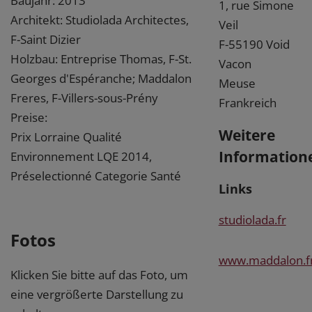
Baujahr: 2013
1, rue Simone
Architekt: Studiolada Architectes,
Veil
F-Saint Dizier
F-55190 Void
Holzbau: Entreprise Thomas, F-St.
Vacon
Georges d'Espéranche; Maddalon
Meuse
Freres, F-Villers-sous-Prény
Frankreich
Preise:
Weitere
Prix Lorraine Qualité
Information
Environnement LQE 2014,
Préselectionné Categorie Santé
Links
studiolada.fr
Fotos
www.maddalon.f
Klicken Sie bitte auf das Foto, um
eine vergrößerte Darstellung zu