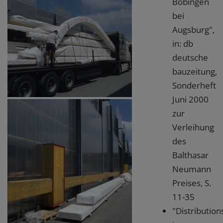
Bobingen
bei
Augsburg",
in: db
deutsche
bauzeitung,
Sonderheft
Juni 2000
zur
Verleihung
des
Balthasar
Neumann
Preises, S.
11-35
"Distributio