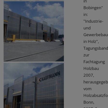
in
Bobingen"
in:
"Industrie-
und
Gewerbebau
in Holz",
Tagungsban
zur
Fachtagung
Holzbau
2007,
herausgege
vom
Holzabsatzfo
Bonn,