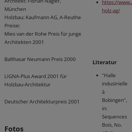
Architekt: Florian Nagler,
https://www.
München
holz-ag/
Holzbau: Kaufmann AG, A-Reuthe
Preise:
Mies van der Rohe Preis für junge
Architekten 2001
Balthasar Neumann Preis 2000
Literatur
"Halle
LIGNA-Plus Award 2001 für
industrielle
Holzbau-Architektur
à
Bobingen",
Deutscher Architekturpreis 2001
in:
Sequences
Bois, No.
Fotos