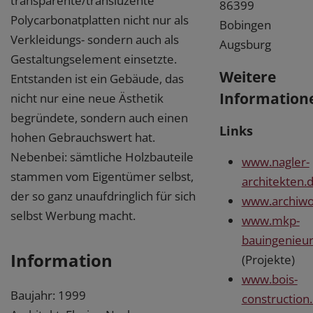
transparente/transluzente
86399
Polycarbonatplatten nicht nur als
Bobingen
Verkleidungs- sondern auch als
Augsburg
Gestaltungselement einsetzte.
Weitere
Entstanden ist ein Gebäude, das
Information
nicht nur eine neue Ästhetik
begründete, sondern auch einen
Links
hohen Gebrauchswert hat.
Nebenbei: sämtliche Holzbauteile
www.nagler-
stammen vom Eigentümer selbst,
architekten.
der so ganz unaufdringlich für sich
www.archiwo
selbst Werbung macht.
www.mkp-
bauingenieu
Information
(Projekte)
www.bois-
Baujahr: 1999
construction