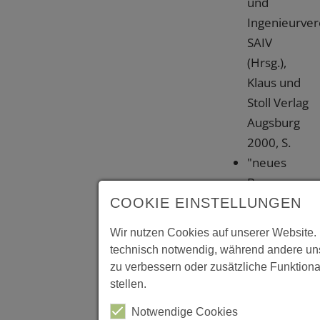
und
Ingenieurver
SAIV
(Hrsg.),
Klaus und
Stoll Verlag
Augsburg
2000, S.
"neues
Bayern,
Bayerische
COOKIE EINSTELLUNGEN
Baukultur
Wir nutzen Cookies auf unserer Website. 
von 1995
technisch notwendig, während andere uns
bis 2005"
zu verbessern oder zusätzliche Funktiona
von
stellen.
Nicolette
Notwendige Cookies