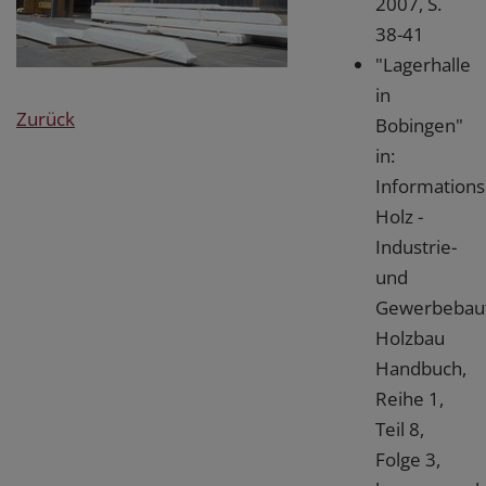
2007, S.
38-41
"Lagerhalle
in
Zurück
Bobingen"
in:
Informations
Holz -
Industrie-
und
Gewerbebau
Holzbau
Handbuch,
Reihe 1,
Teil 8,
Folge 3,