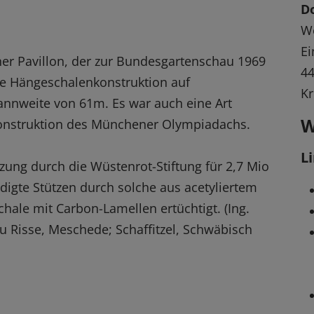
D
We
Ei
er Pavillon, der zur Bundesgartenschau 1969
4
ine Hängeschalenkonstruktion auf
Kr
nnweite von 61m. Es war auch eine Art
W
Konstruktion des Münchener Olympiadachs.
L
ung durch die Wüstenrot-Stiftung für 2,7 Mio
digte Stützen durch solche aus acetyliertem
hale mit Carbon-Lamellen ertüchtigt. (Ing.
au Risse, Meschede; Schaffitzel, Schwäbisch