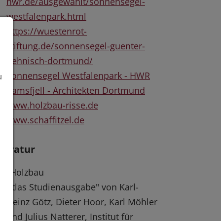
hwr.de/ausgewählt/sonnensegel-
westfalenpark.html
https://wuestenrot-
stiftung.de/sonnensegel-guenter-
behnisch-dortmund/
Sonnensegel Westfalenpark - HWR
u
Ramsfjell - Architekten Dortmund
www.holzbau-risse.de
www.schaffitzel.de
iteratur
"Holzbau
Atlas Studienausgabe" von Karl-
Heinz Götz, Dieter Hoor, Karl Möhler
und Julius Natterer, Institut für