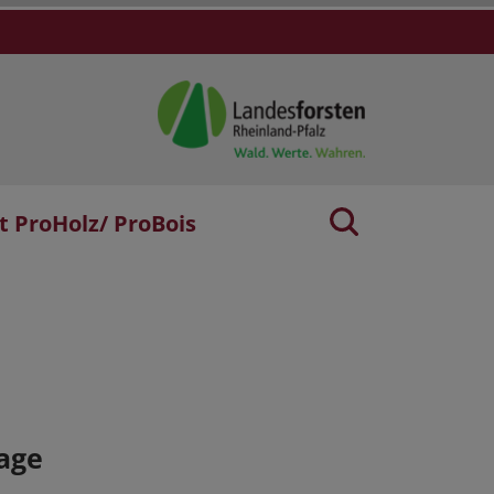
t ProHolz/ ProBois
age