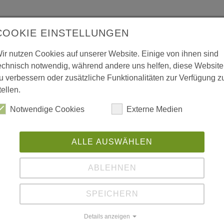
gart in Zusammenarbeit mit Prof. Herbert
COOKIE EINSTELLUNGEN
Natterer
ir nutzen Cookies auf unserer Website. Einige von ihnen sind
echnisch notwendig, während andere uns helfen, diese Website
u verbessern oder zusätzliche Funktionalitäten zur Verfügung z
 vergrößerte Darstellung zu erhalten.
tellen.
Notwendige Cookies
Externe Medien
ALLE AUSWÄHLEN
L
ABLEHNEN
SPEICHERN
Details anzeigen