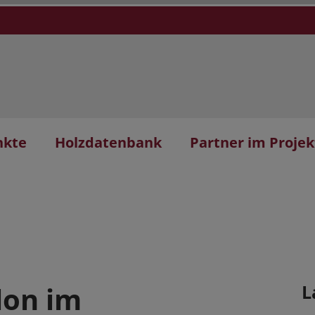
nkte
Holzdatenbank
Partner im Projek
lon im
L