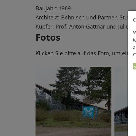
Baujahr: 1969
Architekt: Behnisch und Partner, Stutt
Kupfer, Prof. Anton Gattnar und Julius 
W
Fotos
t
z
Klicken Sie bitte auf das Foto, um eine
s