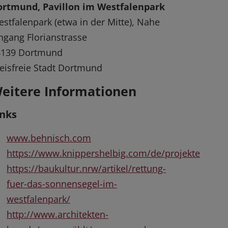
ortmund, Pavillon im Westfalenpark
stfalenpark (etwa in der Mitte), Nahe
ngang Florianstrasse
4139 Dortmund
eisfreie Stadt Dortmund
eitere Informationen
inks
www.behnisch.com
https://www.knippershelbig.com/de/projekte
https://baukultur.nrw/artikel/rettung-
fuer-das-sonnensegel-im-
westfalenpark/
http://www.architekten-