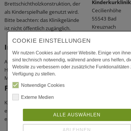
Kinderkurklinik
Brettschichtholzkonstruktion, der
Cecilienhöhe
als Kinderspielhalle genutzt wird.
55543 Bad
Bitte beachten: das Klinikgelände
Kreuznach
ist nicht öffentlich zugänglich.
Bad Kreuznach
COOKIE EINSTELLUNGEN
Information
Weitere
Wir nutzen Cookies auf unserer Website. Einige von ihne
Information
sind technisch notwendig, während andere uns helfen, d
Architekt: H. G. Möller, Wiesbaden
Website zu verbessern oder zusätzliche Funktionalitäten 
Holzbau: Hess Holzleimbau,
Literatur
Verfügung zu stellen.
Miltenberg
"Ein Rundbau
Notwendige Cookies
Fotos
als
Externe Medien
Kinderspielhalle"
Klicken Sie bitte auf das Foto, um
mit Holz, Nr. 6/1
eine vergrößerte Darstellung zu
ALLE AUSWÄHLEN
erhalten.
ABLEHNEN