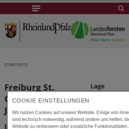
STARTSEITE
Freiburg St.
Lage
Georgen,
Freiburg St.
COOKIE EINSTELLUNGEN
Georgen,
Jugendbegegnungsstätte
Wir nutzen Cookies auf unserer Website. Einige von ihne
Jugendbegegnun
sind technisch notwendig, während andere uns helfen, d
Bozener
Information
Website zu verbessern oder zusätzliche Funktionalitäten 