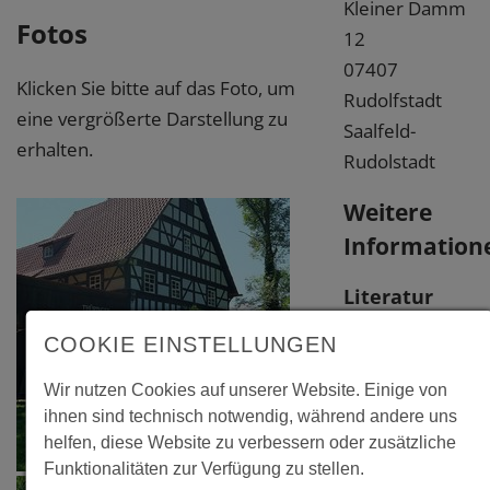
Kleiner Damm
Fotos
12
07407
Klicken Sie bitte auf das Foto, um
Rudolfstadt
eine vergrößerte Darstellung zu
Saalfeld-
erhalten.
Rudolstadt
Weitere
Information
Literatur
"Das
COOKIE EINSTELLUNGEN
Volkskundemus
Wir nutzen Cookies auf unserer Website. Einige von
"Thüringer
ihnen sind technisch notwendig, während andere uns
Bauernhäuser"
helfen, diese Website zu verbessern oder zusätzliche
in Rudolfstadt",
Funktionalitäten zur Verfügung zu stellen.