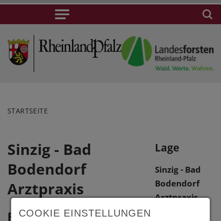
STARTSEITE
Sinzig - Bad
Lage
Bodendorf
Sinzig - Bad
Bodendorf
Arztpraxis
Arztpraxis
Am
COOKIE EINSTELLUNGEN
Fotos