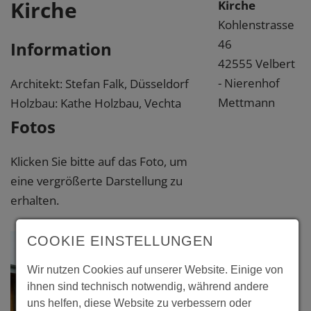
Kirche
Kirche
Kohlenstrasse
46
Information
42555 Velbert
- Nierenhof
Architekt: Stefan Falk, Düsseldorf
Mettmann
Holzbau: Kathe Holzbau, Vechta
Fotos
Klicken Sie bitte auf das Foto, um
eine vergrößerte Darstellung zu
erhalten.
COOKIE EINSTELLUNGEN
Wir nutzen Cookies auf unserer Website. Einige von
ihnen sind technisch notwendig, während andere
uns helfen, diese Website zu verbessern oder