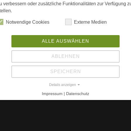
Hi
waltung
u verbessern oder zusätzliche Funktionalitäten zur Verfügung z
tellen.
ö
Ho
Notwendige Cookies
Externe Medien
inargebäude erweitert. Es liegt auf der
40
einen Teich.
M
ALLE AUSWÄHLEN
W
ABLEHNEN
L
SPEICHERN
w
Details anzeigen
Impressum | Datenschutz