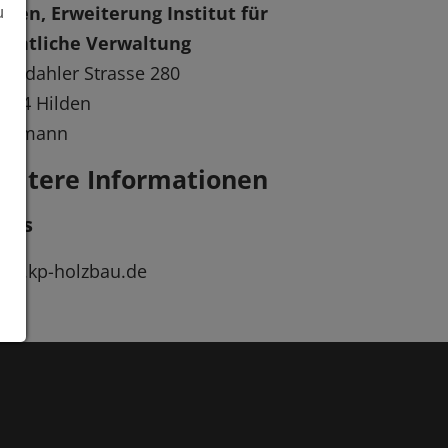
lden, Erweiterung Institut für
u
ffentliche Verwaltung
chdahler Strasse 280
724 Hilden
ettmann
eitere Informationen
inks
ww.kp-holzbau.de