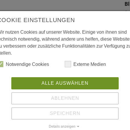
Bl
S
COOKIE EINSTELLUNGEN
66
t nach den großen Stürmen 1990 (Vivian und
Sa
ir nutzen Cookies auf unserer Website. Einige von ihnen sind
ahlflächen zur Wiederbewaldung entstanden,
echnisch notwendig, während andere uns helfen, diese Website
W
mart Birke vermehrte Aufmerksamkeit geschenkt
u verbessern oder zusätzliche Funktionalitäten zur Verfügung z
wickelt. Sie wird u.a. in Form einer
tellen.
L
ton Müther, Haltern und Sciere Lejeune, F-
Notwendige Cookies
Externe Medien
ngesetzt.
ALLE AUSWÄHLEN
ABLEHNEN
SPEICHERN
Details anzeigen