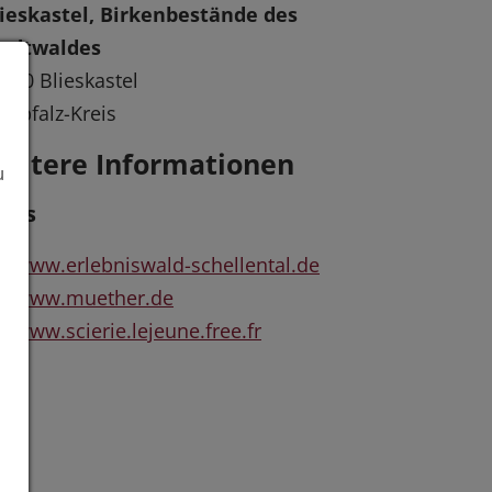
ieskastel, Birkenbestände des
tadtwaldes
440 Blieskastel
arpfalz-Kreis
eitere Informationen
u
inks
www.erlebniswald-schellental.de
www.muether.de
www.scierie.lejeune.free.fr