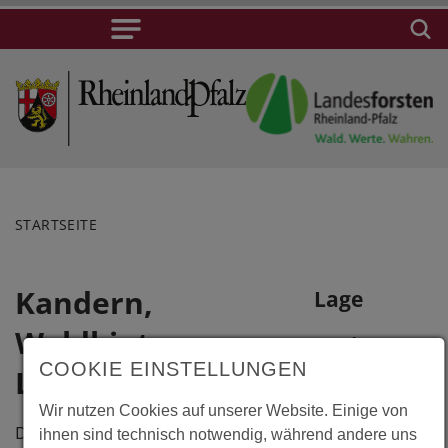
STARTSEITE
Kandern,
Lage
Waldbiotop-
Kandern,
COOKIE EINSTELLUNGEN
Waldbiotop-
Lehrpfad
Lehrpfad
Wir nutzen Cookies auf unserer Website. Einige von
Böscherzenweg
Der Waldbiotop-Lehrpfad führt
ihnen sind technisch notwendig, während andere uns