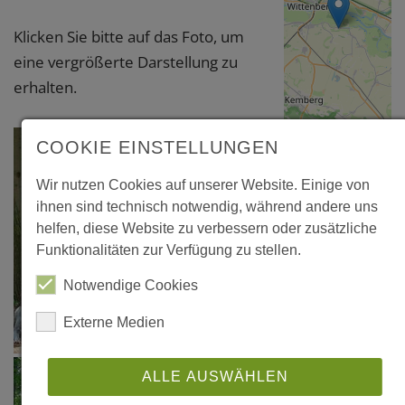
Klicken Sie bitte auf das Foto, um
eine vergrößerte Darstellung zu
erhalten.
Leaflet
|
©
OpenStreetMap
COOKIE EINSTELLUNGEN
contributors
Wir nutzen Cookies auf unserer Website. Einige von
Boos,
ihnen sind technisch notwendig, während andere uns
Naturwaldreser
helfen, diese Website zu verbessern oder zusätzliche
"Etscheid"
Funktionalitäten zur Verfügung zu stellen.
56729 Boos
Notwendige Cookies
Mayen-
Koblenz
Externe Medien
ALLE AUSWÄHLEN