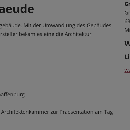
G
baeude
Gr
63
eilgebäude. Mit der Umwandlung des Gebäudes
Mi
teller bekam es eine die Architektur
W
L
ww
chaffenburg
n Architektenkammer zur Praesentation am Tag