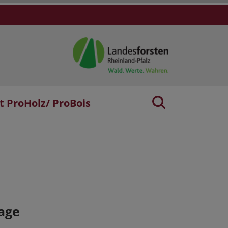
t ProHolz/ ProBois
age