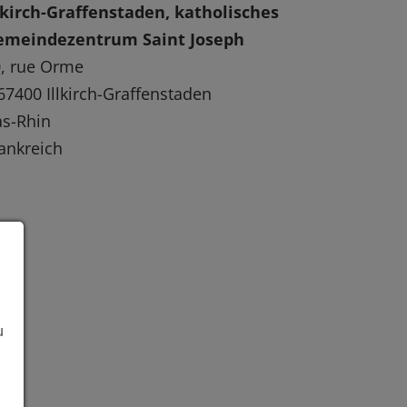
lkirch-Graffenstaden, katholisches
emeindezentrum Saint Joseph
, rue Orme
67400 Illkirch-Graffenstaden
s-Rhin
ankreich
u