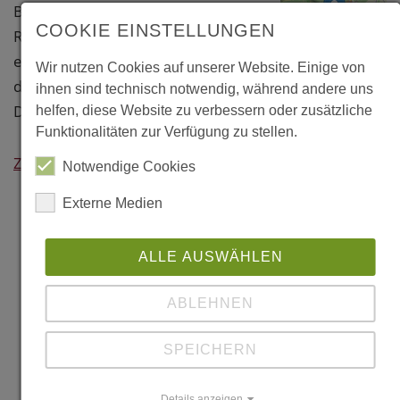
Bruch" ist über einen
COOKIE EINSTELLUNGEN
Rundwanderweg für Besucher
erschlossen. Er ist erreichbar über
Wir nutzen Cookies auf unserer Website. Einige von
den Wanderparkplatz an der
ihnen sind technisch notwendig, während andere uns
Dalheimer Mühle (Adresse s.u.).
helfen, diese Website zu verbessern oder zusätzliche
Leaflet
|
©
Funktionalitäten zur Verfügung zu stellen.
OpenStreetMap
contributors
Zurück
Notwendige Cookies
Wegberg/Dalhe
Externe Medien
Roedgen,
Naturwaldzelle
ALLE AUSWÄHLEN
Mühlenstrasse
(Dalheimer
ABLEHNEN
Mühle)
41844
SPEICHERN
Dalheim-
Rödgen
Details anzeigen