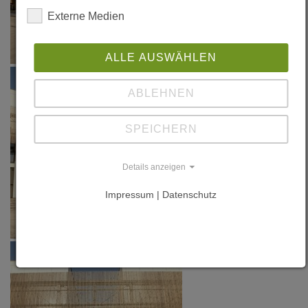
in: Carnet
Externe Medien
d'architecture
bois/05,
ALLE AUSWÄHLEN
Archibois
(Hrsg.), B-
ABLEHNEN
Chaumont-
Gistoux, 2013,
SPEICHERN
P. 140-143
Details anzeigen
Impressum | Datenschutz