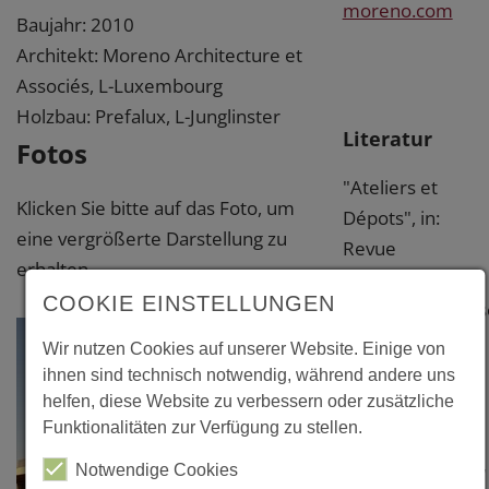
moreno.com
Baujahr: 2010
Architekt: Moreno Architecture et
Associés, L-Luxembourg
Holzbau: Prefalux, L-Junglinster
Literatur
Fotos
"Ateliers et
Klicken Sie bitte auf das Foto, um
Dépots", in:
eine vergrößerte Darstellung zu
Revue
erhalten.
Technique
COOKIE EINSTELLUNGEN
Luxembourgeois
N° 03/2011, P.
Wir nutzen Cookies auf unserer Website. Einige von
18-21
ihnen sind technisch notwendig, während andere uns
helfen, diese Website zu verbessern oder zusätzliche
Funktionalitäten zur Verfügung zu stellen.
"Volumétries
Contrastées/34",
Notwendige Cookies