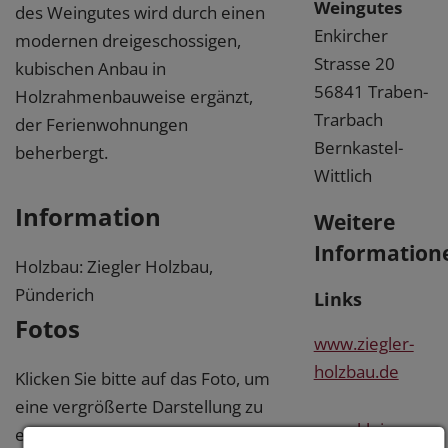
Weingutes
des Weingutes wird durch einen
Enkircher
modernen dreigeschossigen,
Strasse 20
kubischen Anbau in
56841 Traben-
Holzrahmenbauweise ergänzt,
Trarbach
der Ferienwohnungen
Bernkastel-
beherbergt.
Wittlich
Information
Weitere
Information
Holzbau: Ziegler Holzbau,
Pünderich
Links
Fotos
www.ziegler-
holzbau.de
Klicken Sie bitte auf das Foto, um
eine vergrößerte Darstellung zu
www.klein-
erhalten.