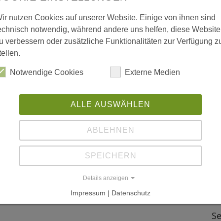
Bo
etet die von der Gemeinde Bollendorf in
ir nutzen Cookies auf unserer Website. Einige von ihnen sind
St
echnisch notwendig, während andere uns helfen, diese Website
tour des ehemaligen SWR-3-Redakteurs Marco
Wa
u verbessern oder zusätzliche Funktionalitäten zur Verfügung z
ichen Wald. An 10 Stationen werden auf
54
tellen.
 aus dem Dorf Geschichten rund um den
Ei
Notwendige Cookies
Externe Medien
ausleihbaren) i-Pod abgespielt werden.
W
ALLE AUSWÄHLEN
L
ABLEHNEN
w
011"
SPEICHERN
L
Details anzeigen
"W
Impressum | Datenschutz
Ho
Se