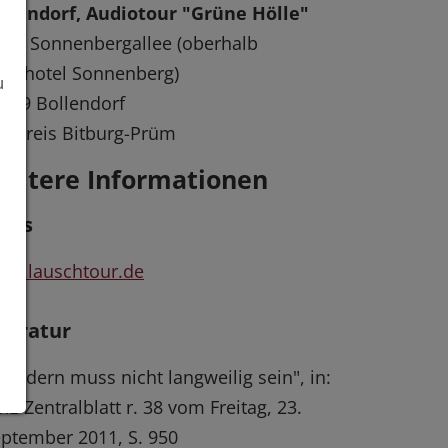
llendorf, Audiotour "Grüne Hölle"
art: Sonnenbergallee (oberhalb
ldhotel Sonnenberg)
u
669 Bollendorf
felkreis Bitburg-Prüm
eitere Informationen
inks
ww.lauschtour.de
iteratur
andern muss nicht langweilig sein", in:
lz-Zentralblatt r. 38 vom Freitag, 23.
ptember 2011, S. 950