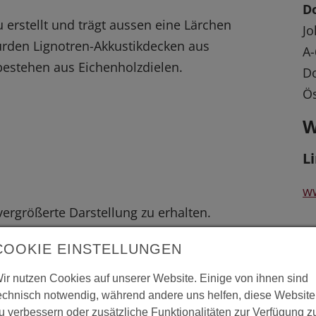
Do
 erstellt und trägt aussen eine Lärchen
Jo
den Lignotren-Akkustikdecken aus
A-
estehen aus Eichenholzdielen.
Do
Ös
W
L
ww
 vergrößerte Darstellung zu erhalten.
ww
COOKIE EINSTELLUNGEN
S
ir nutzen Cookies auf unserer Website. Einige von ihnen sind
echnisch notwendig, während andere uns helfen, diese Website
u verbessern oder zusätzliche Funktionalitäten zur Verfügung z