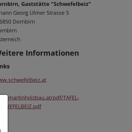
rnbirn, Gaststätte "Schwefelbeiz"
hann Georg Ulmer Strasse 5
6850 Dornbirn
rnbirn
terreich
eitere Informationen
inks
w.schwefelbeiz.at
w.martinholzbau.at/pdf/TAFEL-
CHWEFELBEIZ.pdf
u