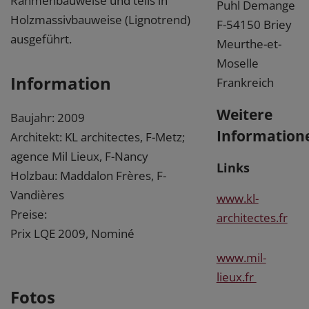
Rahmenbauweise und teils in
Puhl Demange
Holzmassivbauweise (Lignotrend)
F-54150 Briey
ausgeführt.
Meurthe-et-
Moselle
Information
Frankreich
Weitere
Baujahr: 2009
Information
Architekt: KL architectes, F-Metz;
agence Mil Lieux, F-Nancy
Links
Holzbau: Maddalon Frères, F-
Vandières
www.kl-
Preise:
architectes.fr
Prix LQE 2009, Nominé
www.mil-
lieux.fr
Fotos