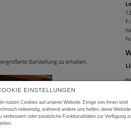
Le
12
F-
Is
Fr
W
 vergrößerte Darstellung zu erhalten.
L
w
et
COOKIE EINSTELLUNGEN
ir nutzen Cookies auf unserer Website. Einige von ihnen sind
w
echnisch notwendig, während andere uns helfen, diese Website
Si
u verbessern oder zusätzliche Funktionalitäten zur Verfügung z
tellen.