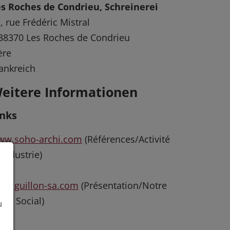
s Roches de Condrieu, Schreinerei
, rue Frédéric Mistral
38370 Les Roches de Condrieu
ère
ankreich
eitere Informationen
inks
ww.soho-archi.com
(Références/Activité
 Industrie)
ww.guillon-sa.com
(Présentation/Notre
ège Social)
u