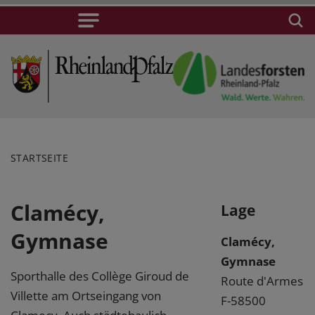
STARTSEITE
Clamécy,
Lage
Gymnase
Clamécy,
Gymnase
Sporthalle des Collège Giroud de
Route d'Armes
Villette am Ortseingang von
F-58500