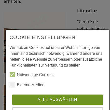
erhalten.
Literatur
"Centre de
petite enfance
à Batzendorf",
COOKIE EINSTELLUNGEN
in: Sequences
Wir nutzen Cookies auf unserer Website. Einige von
Bois, N° 83,
ihnen sind technisch notwendig, während andere uns
janvier 2011
helfen, diese Website zu verbessern oder zusätzliche
Funktionalitäten zur Verfügung zu stellen.
"Ferme
Notwendige Cookies
réhabilitée en
crèche BBC",
Externe Medien
in: EcoLogik N°
22
ALLE AUSWÄHLEN
aout/séptembre