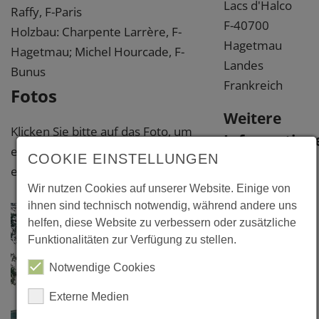
Lacs d'Halco
Raffy, F-Paris
F-40700
Holzbau: Charpente Larrère, F-
Hagetmau
Hagetmau; Michel Hourcade, F-
Landes
Bunus
Frankreich
Fotos
Weitere
Klicken Sie bitte auf das Foto, um
Information
eine vergrößerte Darstellung zu
COOKIE EINSTELLUNGEN
erhalten.
Literatur
Wir nutzen Cookies auf unserer Website. Einige von
"Amenagement
ihnen sind technisch notwendig, während andere uns
Hotelier du lac
helfen, diese Website zu verbessern oder zusätzliche
Funktionalitäten zur Verfügung zu stellen.
d'Halco", in:
Sequences
Notwendige Cookies
Bois, N° 37,
Externe Medien
octobre 2001,