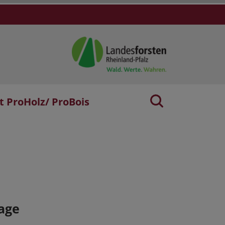
t ProHolz/ ProBois
age