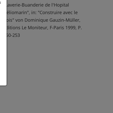
u
"Laverie-Buanderie de l'Hopital
Héliomarin", in: "Construire avec le
bois" von Dominique Gauzin-Müller,
Éditions Le Moniteur, F-Paris 1999, P.
250-253