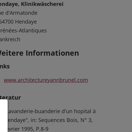
endaye, Klinikwäscherei
ue d'Armatonde
-64700 Hendaye
rénées-Atlantiques
ankreich
eitere Informationen
inks
www.architectureyannbrunel.com
iteratur
"Lavanderie-buanderie d'un hopital à
Hendaye", in: Sequences Bois, N° 3,
février 1995, P.8-9