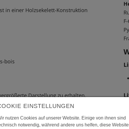
H
t in einer Holzsekelett-Konstruktion
R
F
Py
Fr
W
us-bois
L
L
 vergrößerte Darstellung zu erhalten.
COOKIE EINSTELLUNGEN
ir nutzen Cookies auf unserer Website. Einige von ihnen sind
echnisch notwendig, während andere uns helfen, diese Website