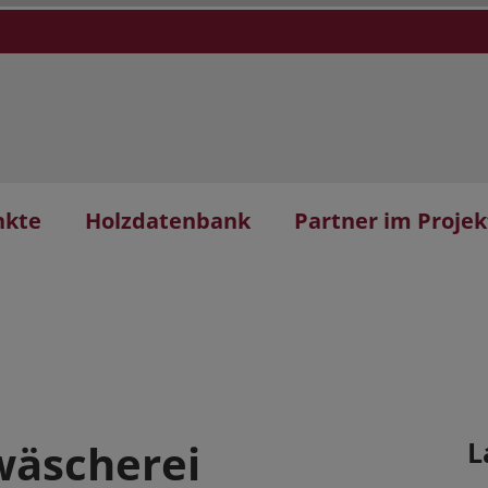
nkte
Holzdatenbank
Partner im Projek
wäscherei
L