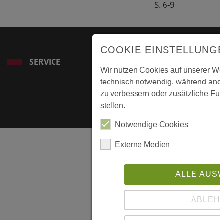
S. 6-9
COOKIE EINSTELLUNG
SERVICE
Wir nutzen Cookies auf unserer We
technisch notwendig, während and
zu verbessern oder zusätzliche Fu
stellen.
Notwendige Cookies
Externe Medien
ALLE AU
ABLE