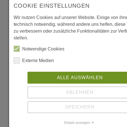
COOKIE EINSTELLUNGEN
Literatur
Wir nutzen Cookies auf unserer Website. Einige von ihn
"Das Produkt
technisch notwendig, während andere uns helfen, diese
zu verbessern oder zusätzliche Funktionalitäten zur Ver
starker Kräfte",
stellen.
in: Holz&Co,
September
Notwendige Cookies
2002, S. 42f.
Externe Medien
"Veranstaltungs
ALLE AUSWÄHLEN
und freiwillige
Feuerwehr,
ABLEHNEN
Weitersfeld",
in: "Orte -
SPEICHERN
Architektur in
Niederösterreich
Details anzeigen