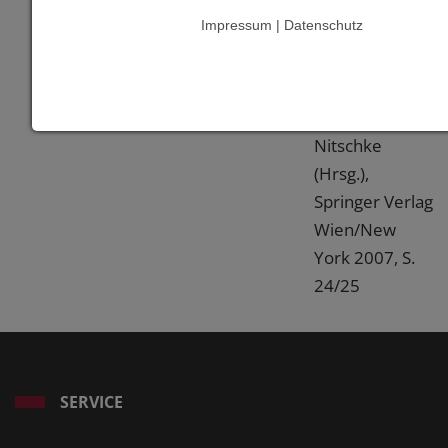
1997-2007,
Impressum | Datenschutz
Band 2.1" von
Walter
Zschokke und
Markus
Nitschke
(Hrsg.),
Springer Verlag
Wien/New
York 2007, S.
24/25
SERVICE