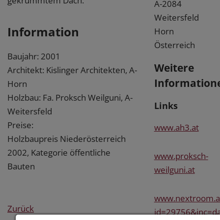
gekrümmtem Dach.
A-2084
Weitersfeld
Information
Horn
Österreich
Baujahr: 2001
Weitere
Architekt: Kislinger Architekten, A-
Information
Horn
Holzbau: Fa. Proksch Weilguni, A-
Links
Weitersfeld
Preise:
www.ah3.at
Holzbaupreis Niederösterreich
2002, Kategorie öffentliche
www.proksch-
Bauten
weilguni.at
www.nextroom.at
Zurück
id=29756&inc=da