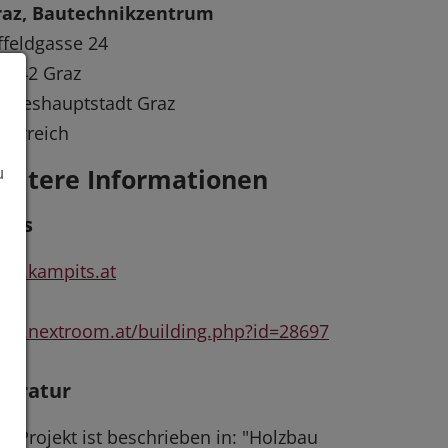
raz, Bautechnikzentrum
ffeldgasse 24
8042 Graz
ndeshauptstadt Graz
terreich
eitere Informationen
u
inks
ww.kampits.at
w.nextroom.at/building.php?id=28697
iteratur
s Projekt ist beschrieben in: "Holzbau