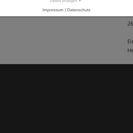
Details anzeigen
in
Impressum | Datenschutz
Pr
2
Ei
He