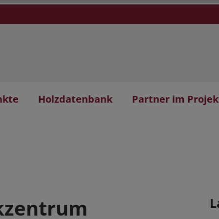
nkte
Holzdatenbank
Partner im Projek
ikzentrum
L