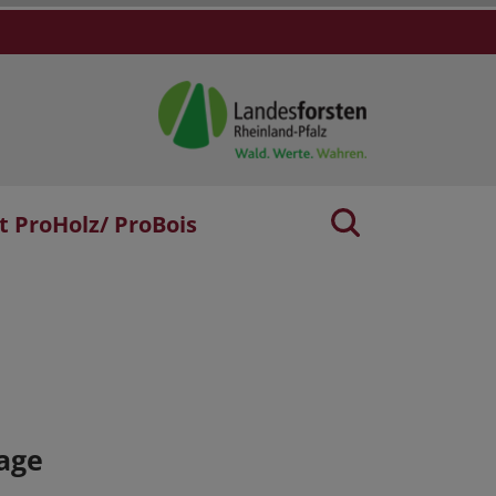
t ProHolz/ ProBois
age