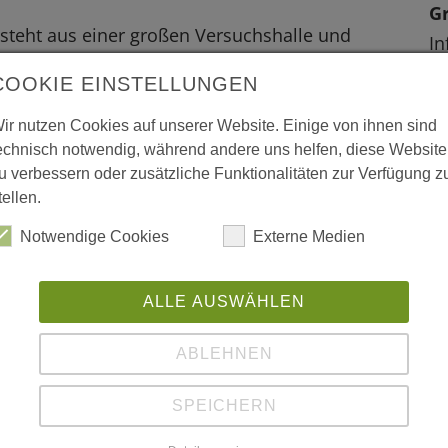
G
steht aus einer großen Versuchshalle und
In
. Das Dach der 22m breiten Halle besteht aus
A-
COOKIE EINSTELLUNGEN
ten, vorgefertigten, 3,2m breiten
La
ir nutzen Cookies auf unserer Website. Einige von ihnen sind
Ös
echnisch notwendig, während andere uns helfen, diese Website
W
u verbessern oder zusätzliche Funktionalitäten zur Verfügung z
tellen.
L
Notwendige Cookies
Externe Medien
w
A-Graz
ALLE AUSWÄHLEN
ww
ABLEHNEN
L
SPEICHERN
Da