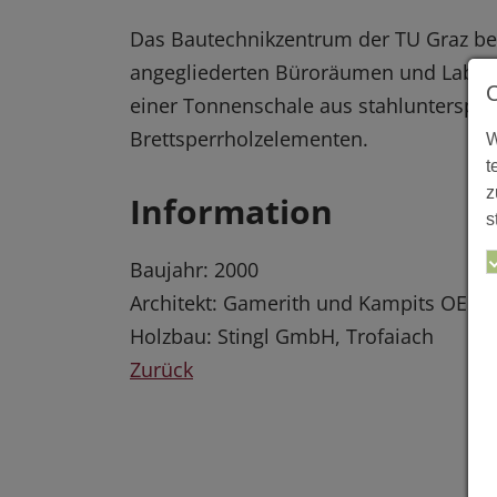
Das Bautechnikzentrum der TU Graz be
angegliederten Büroräumen und Labors
einer Tonnenschale aus stahlunterspann
Brettsperrholzelementen.
W
t
z
Information
s
Baujahr: 2000
Architekt: Gamerith und Kampits OEG, 
Holzbau: Stingl GmbH, Trofaiach
Zurück