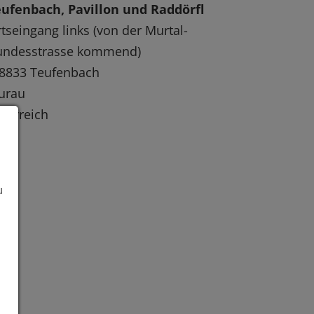
ufenbach, Pavillon und Raddörfl
tseingang links (von der Murtal-
undesstrasse kommend)
8833 Teufenbach
urau
terreich
u