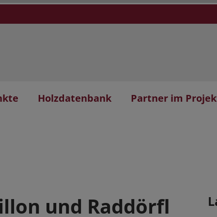
nkte
Holzdatenbank
Partner im Projek
llon und Raddörfl
L