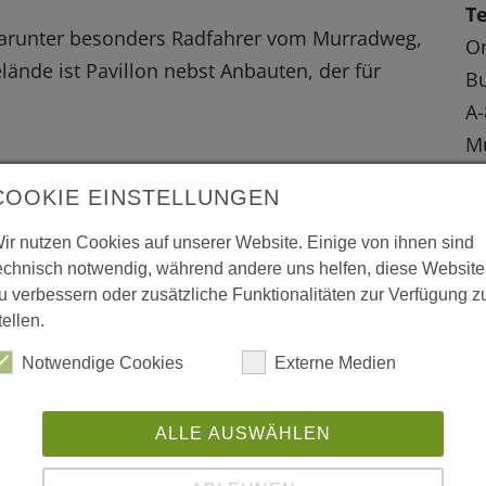
Te
 darunter besonders Radfahrer vom Murradweg,
Or
ände ist Pavillon nebst Anbauten, der für
B
A-
M
Ös
COOKIE EINSTELLUNGEN
 vergrößerte Darstellung zu erhalten.
ir nutzen Cookies auf unserer Website. Einige von ihnen sind
echnisch notwendig, während andere uns helfen, diese Website
u verbessern oder zusätzliche Funktionalitäten zur Verfügung z
tellen.
Notwendige Cookies
Externe Medien
ALLE AUSWÄHLEN