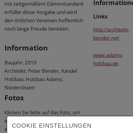
Information
mit zeitgemäßem Dämmstandard
erfüllte diese Vorgabe und wird
Links
den örtlichen Vereinen hoffentlich
noch lange Freude bereiten.
http://architekt-
bender.net
Information
www.adams-
Baujahr: 2010
holzbau.de
Architekt: Peter Bender, Kandel
Holzbau: Holzbau Adams,
Niederzissen
Fotos
Klicken Sie bitte auf das Foto, um
eine vergrößerte Darstellung zu
COOKIE EINSTELLUNGEN
erhalten.