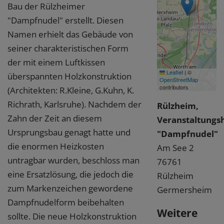
Bau der Rülzheimer
"Dampfnudel" erstellt. Diesen
Namen erhielt das Gebäude von
seiner charakteristischen Form
der mit einem Luftkissen
Leaflet
|
©
überspannten Holzkonstruktion
OpenStreetMap
contributors
(Architekten: R.Kleine, G.Kuhn, K.
Richrath, Karlsruhe). Nachdem der
Rülzheim,
Zahn der Zeit an diesem
Veranstaltungsh
Ursprungsbau genagt hatte und
"Dampfnudel"
die enormen Heizkosten
Am See 2
untragbar wurden, beschloss man
76761
eine Ersatzlösung, die jedoch die
Rülzheim
zum Markenzeichen gewordene
Germersheim
Dampfnudelform beibehalten
Weitere
sollte. Die neue Holzkonstruktion