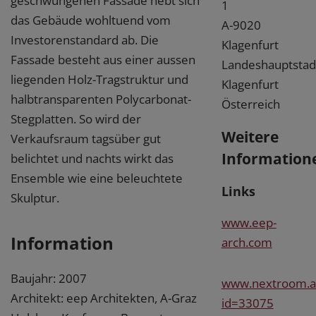
geschwungenen Fassade hebt sich
1
das Gebäude wohltuend vom
A-9020
Investorenstandard ab. Die
Klagenfurt
Fassade besteht aus einer aussen
Landeshauptstad
liegenden Holz-Tragstruktur und
Klagenfurt
halbtransparenten Polycarbonat-
Österreich
Stegplatten. So wird der
Weitere
Verkaufsraum tagsüber gut
Information
belichtet und nachts wirkt das
Ensemble wie eine beleuchtete
Links
Skulptur.
www.eep-
Information
arch.com
Baujahr: 2007
www.nextroom.at
Architekt: eep Architekten, A-Graz
id=33075