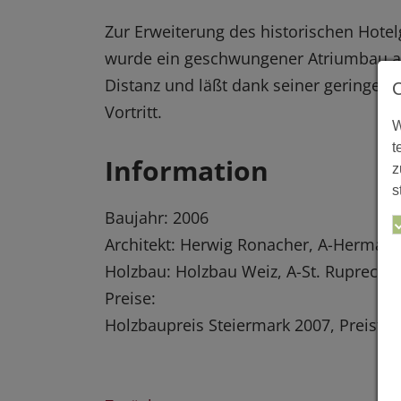
Zur Erweiterung des historischen Hote
wurde ein geschwungener Atriumbau aus
Distanz und läßt dank seiner geringe
Vortritt.
W
t
Information
z
s
Baujahr: 2006
Architekt: Herwig Ronacher, A-Hermag
Holzbau: Holzbau Weiz, A-St. Ruprecht
Preise:
Holzbaupreis Steiermark 2007, Preisträ