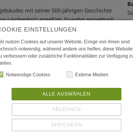
B
lgebäudes mit seiner 500-jährigen Geschichte
S
 Lärchenholz angefügt. Er wahrt respektvoll
A-
ren Bauhöhe dem alten Gebäude optischen den
COOKIE EINSTELLUNGEN
Li
Ös
ir nutzen Cookies auf unserer Website. Einige von ihnen sind
echnisch notwendig, während andere uns helfen, diese Website
W
u verbessern oder zusätzliche Funktionalitäten zur Verfügung z
tellen.
L
Notwendige Cookies
Externe Medien
ww
or
ALLE AUSWÄHLEN
ww
ger touristische Bauten
ABLEHNEN
ww
SPEICHERN