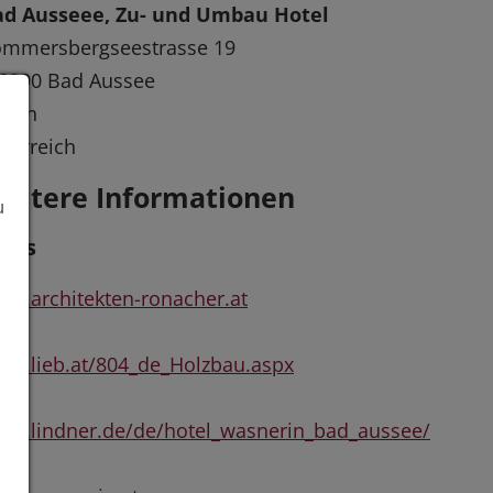
ad Ausseee, Zu- und Umbau Hotel
ommersbergseestrasse 19
8990 Bad Aussee
ezen
terreich
eitere Informationen
u
inks
w.architekten-ronacher.at
w.lieb.at/804_de_Holzbau.aspx
w.lindner.de/de/hotel_wasnerin_bad_aussee/