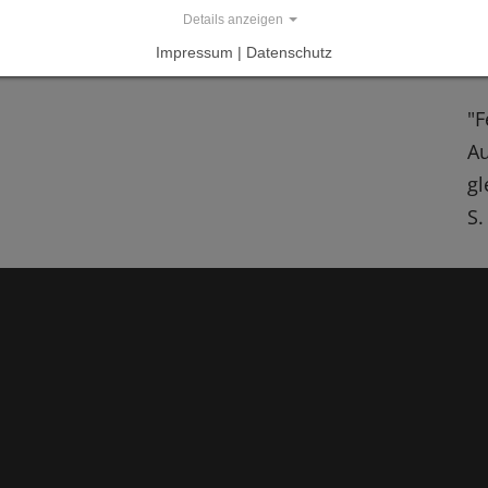
w
Details anzeigen
Impressum | Datenschutz
L
"F
Au
gl
S.