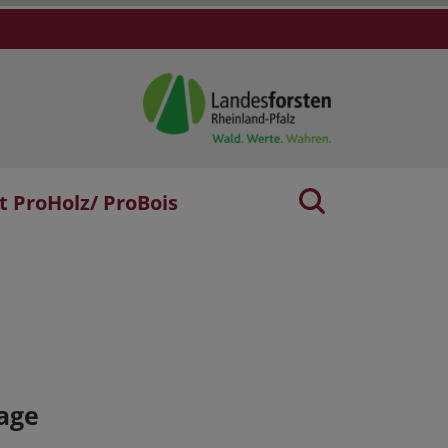
t ProHolz/ ProBois
age