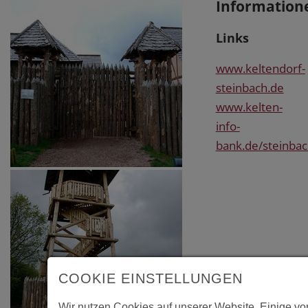
Information
Links
www.keltendorf-
steinbach.de
www.kelten-
info-
bank.de/steinba
COOKIE EINSTELLUNGEN
Wir nutzen Cookies auf unserer Website. Einige vo