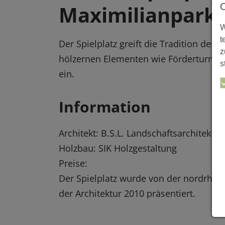
Maximilianpark
W
t
Der Spielplatz greift die Tradition de
z
hölzernen Elementen wie Förderturm, 
s
ein.
Information
Architekt: B.S.L. Landschaftsarchitekten
Holzbau: SIK Holzgestaltung
Preise:
Der Spielplatz wurde von der nordrhe
der Architektur 2010 präsentiert.