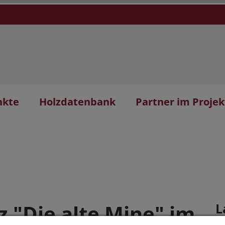
nkte
Holzdatenbank
Partner im Projek
 "Die alte Mine" im
L