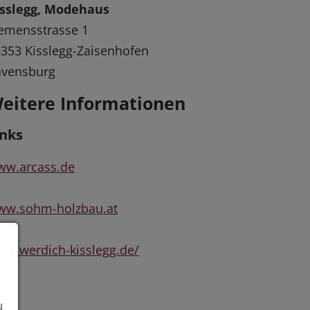
isslegg, Modehaus
emensstrasse 1
353 Kisslegg-Zaisenhofen
avensburg
eitere Informationen
inks
ww.arcass.de
ww.sohm-holzbau.at
w.werdich-kisslegg.de/
u