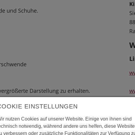
K
de und Schuhe.
Si
88
R
W
L
erschwende
w
 vergrößerte Darstellung zu erhalten.
w
COOKIE EINSTELLUNGEN
ww
ir nutzen Cookies auf unserer Website. Einige von ihnen sind
echnisch notwendig, während andere uns helfen, diese Website
u verbessern oder zusätzliche Funktionalitäten zur Verfügung z