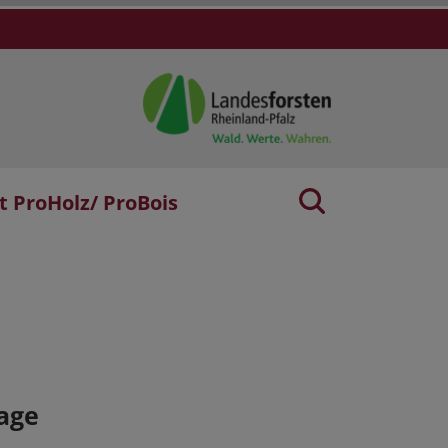
t ProHolz/ ProBois
age