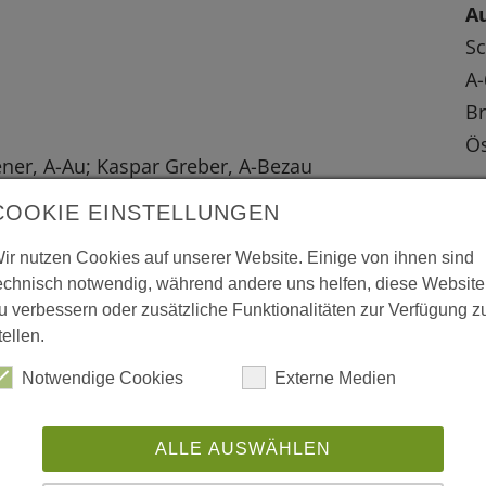
Au
Sc
A-
B
Ös
ener, A-Au; Kaspar Greber, A-Bezau
W
COOKIE EINSTELLUNGEN
L
ir nutzen Cookies auf unserer Website. Einige von ihnen sind
 vergrößerte Darstellung zu erhalten.
echnisch notwendig, während andere uns helfen, diese Website
w
u verbessern oder zusätzliche Funktionalitäten zur Verfügung z
tellen.
w
Notwendige Cookies
Externe Medien
ww
ALLE AUSWÄHLEN