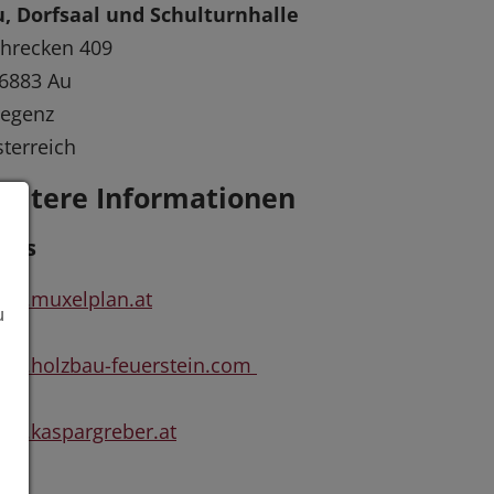
, Dorfsaal und Schulturnhalle
hrecken 409
6883 Au
regenz
terreich
eitere Informationen
inks
ww.muxelplan.at
u
ww.holzbau-feuerstein.com
w.kaspargreber.at