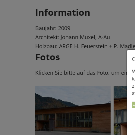
Information
Baujahr: 2009
Architekt: Johann Muxel, A-Au
Holzbau: ARGE H. Feuerstein + P. Madl
Fotos
W
Klicken Sie bitte auf das Foto, um eine
t
z
s