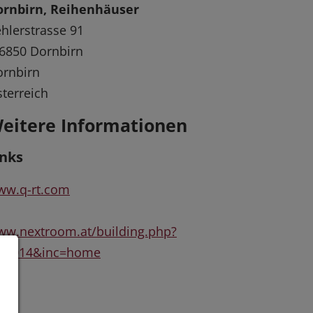
ornbirn, Reihenhäuser
hlerstrasse 91
6850 Dornbirn
rnbirn
terreich
eitere Informationen
inks
ww.q-rt.com
w.nextroom.at/building.php?
d=3014&inc=home