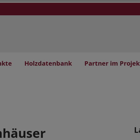
nkte
Holzdatenbank
Partner im Projek
nhäuser
L