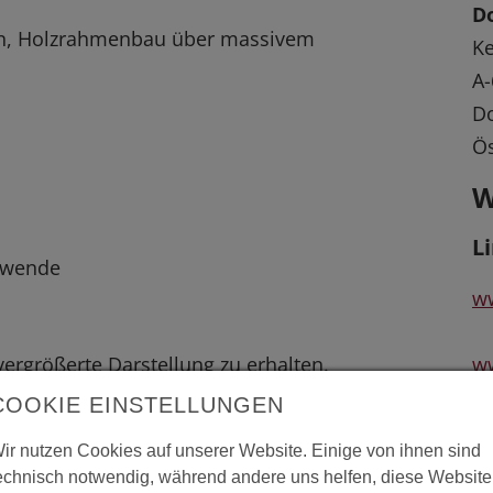
D
en, Holzrahmenbau über massivem
Ke
A-
Do
Ös
W
L
chwende
w
 vergrößerte Darstellung zu erhalten.
ww
i
COOKIE EINSTELLUNGEN
ir nutzen Cookies auf unserer Website. Einige von ihnen sind
echnisch notwendig, während andere uns helfen, diese Website