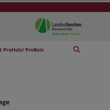
t ProHolz/ ProBois
age