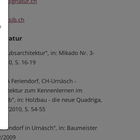
w.lignatur.ch
ww.sjb.ch
u
iteratur
rlaubsarchitektur", in: Mikado Nr. 3-
2010, S. 16-19
EKA Feriendorf, CH-Urnäsch -
chitektur zum Kennenlernen im
laub", in: Holzbau - die neue Quadriga,
. 2/2010, S. 54-55
eriendorf in Urnäsch", in: Baumeister
2/2009