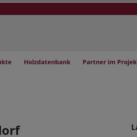
nkte
Holzdatenbank
Partner im Projek
dorf
L