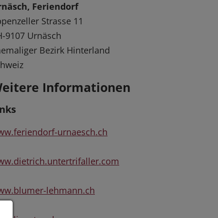
näsch, Feriendorf
penzeller Strasse 11
H-9107 Urnäsch
emaliger Bezirk Hinterland
chweiz
eitere Informationen
inks
w.feriendorf-urnaesch.ch
w.dietrich.untertrifaller.com
ww.blumer-lehmann.ch