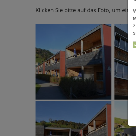
Klicken Sie bitte auf das Foto, um eine
W
t
z
s