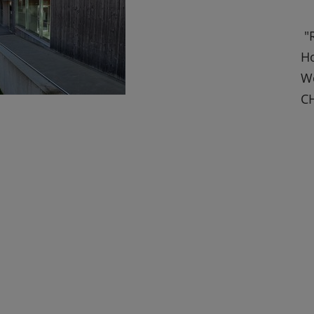
"R
Ho
Wo
CH