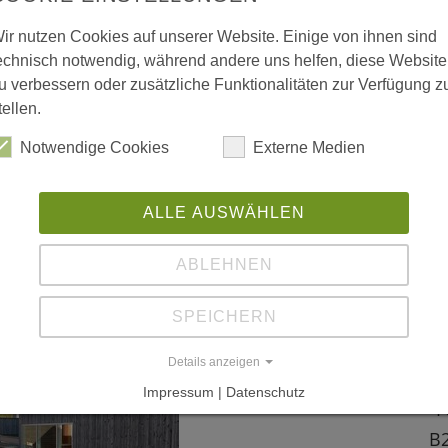
ww
 vergrößerte Darstellung zu erhalten.
ir nutzen Cookies auf unserer Website. Einige von ihnen sind
w
echnisch notwendig, während andere uns helfen, diese Website
u verbessern oder zusätzliche Funktionalitäten zur Verfügung z
tellen.
L
Notwendige Cookies
Externe Medien
"U
4/
ALLE AUSWÄHLEN
"R
ABLEHNEN
Ar
Ur
SPEICHERN
Nr
Details anzeigen
Impressum | Datenschutz
"F
B