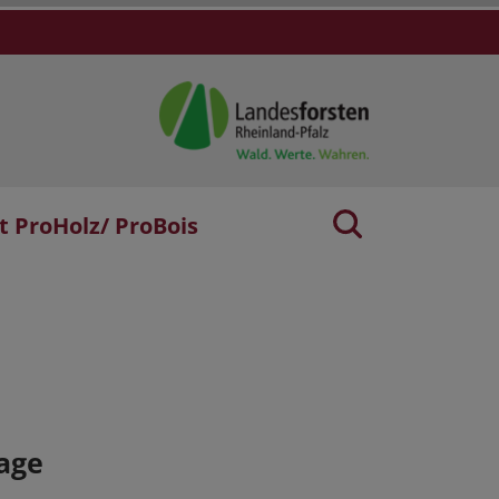
t ProHolz/ ProBois
age