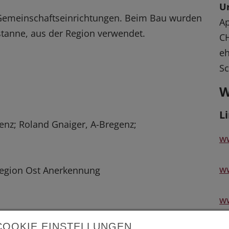
Ur
Gemeinschaftseinrichtungen. Beim Bau wurden
Ap
stanne, aus der Region verwendet.
C
eh
S
W
L
egenz; Roland Gnaiger, A-Bregenz;
ww
ww
 Region Ost Anerkennung
w
COOKIE EINSTELLUNGEN