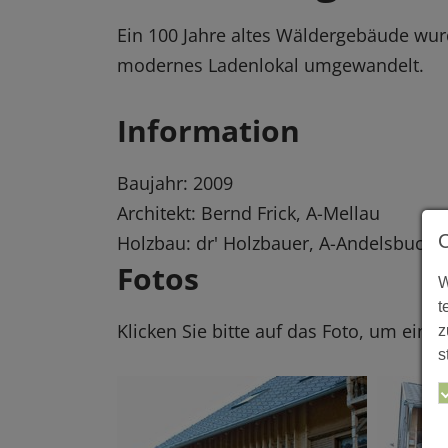
Ein 100 Jahre altes Wäldergebäude wurd
modernes Ladenlokal umgewandelt.
Information
Baujahr: 2009
Architekt: Bernd Frick, A-Mellau
Holzbau: dr' Holzbauer, A-Andelsbuch
Fotos
W
t
Klicken Sie bitte auf das Foto, um eine
z
s