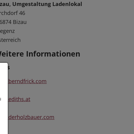
izau, Umgestaltung Ladenlokal
rchdorf 46
6874 Bizau
regenz
terreich
eitere Informationen
inks
ww.berndfrick.com
w.ediths.at
u
ww.derholzbauer.com