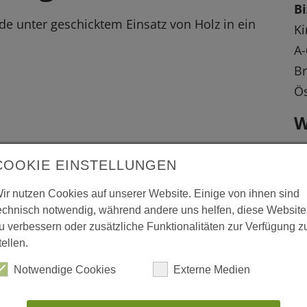
B
e unter geschicktem Einsatz von Holz in ein
Ki
A-
B
Ös
W
L
COOKIE EINSTELLUNGEN
w
ir nutzen Cookies auf unserer Website. Einige von ihnen sind
echnisch notwendig, während andere uns helfen, diese Website
 vergrößerte Darstellung zu erhalten.
ww
u verbessern oder zusätzliche Funktionalitäten zur Verfügung z
tellen.
w
Notwendige Cookies
Externe Medien