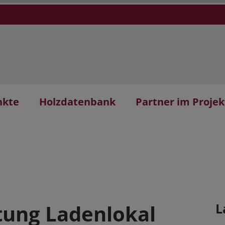
nkte
Holzdatenbank
Partner im Projek
tung Ladenlokal
L