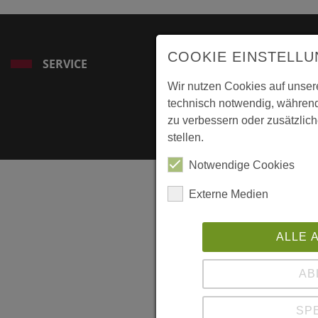
COOKIE EINSTELL
SERVICE
Wir nutzen Cookies auf unser
technisch notwendig, während
zu verbessern oder zusätzlich
stellen.
Notwendige Cookies
Externe Medien
ALLE 
AB
SP