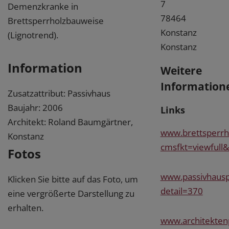
7
Demenzkranke in
78464
Brettsperrholzbauweise
Konstanz
(Lignotrend).
Konstanz
Information
Weitere
Information
Zusatzattribut: Passivhaus
Baujahr: 2006
Links
Architekt: Roland Baumgärtner,
www.brettsperrh
Konstanz
cmsfkt=viewfull&
Fotos
www.passivhausp
Klicken Sie bitte auf das Foto, um
detail=370
eine vergrößerte Darstellung zu
erhalten.
www.architekten