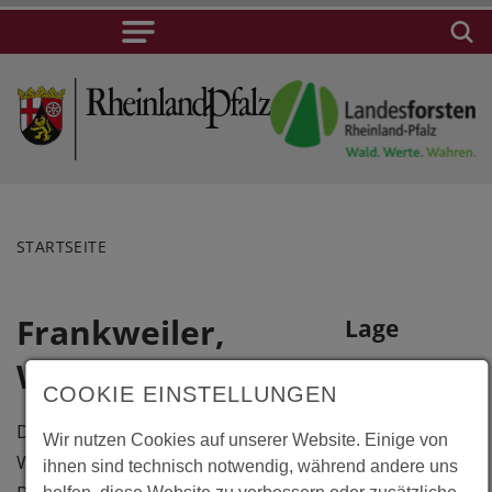
STARTSEITE
Frankweiler,
Lage
Waldlehrpfad
+
COOKIE EINSTELLUNGEN
−
Der etwa 3 Km lange
Wir nutzen Cookies auf unserer Website. Einige von
Waldlehrpfad beginnt am
ihnen sind technisch notwendig, während andere uns