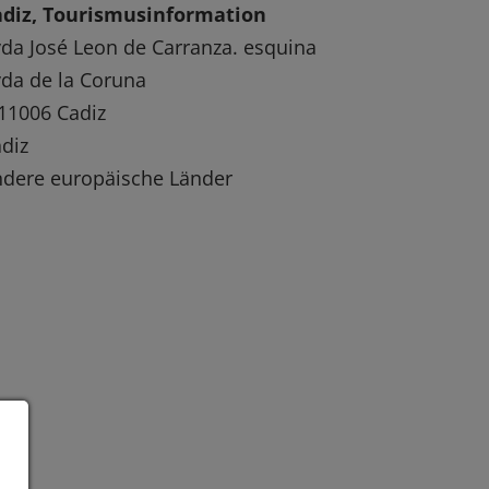
adiz, Tourismusinformation
da José Leon de Carranza. esquina
da de la Coruna
11006 Cadiz
diz
dere europäische Länder