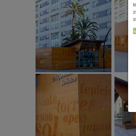
t
z
s