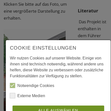
Klicken Sie bitte auf das Foto, um
Literatur
eine vergrößerte Darstellung zu
erhalten.
Das Projekt ist
enthalten in
dem Führer
"Zeitgenössische
COOKIE EINSTELLUNGEN
Architektur in
Luxemburg",
Wir nutzen Cookies auf unserer Website. Einige von
Ordre des
ihnen sind technisch notwendig, während andere uns
Architectes et
helfen, diese Website zu verbessern oder zusätzliche
Funktionalitäten zur Verfügung zu stellen.
Ingénieurs-
Conseils
Notwendige Cookies
(Hrsg.), 1.
Externe Medien
Auflage 2011
ALLE AUSWÄHLEN