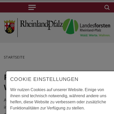
STARTSEITE
Freudenstadt,
Lage
COOKIE EINSTELLUNGEN
Waldgeschichtspfad
Freudenstadt,
Wir nutzen Cookies auf unserer Website. Einige von
Waldgeschichts
ihnen sind technisch notwendig, während andere uns
Auf 8,5 km Länge vermittelt der
Parkplatz
helfen, diese Website zu verbessern oder zusätzliche
im Freudenstädter Stadtwald
Teuchelweg
Funktionalitäten zur Verfügung zu stellen.