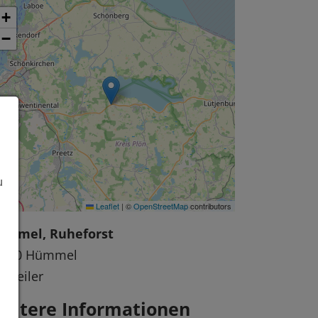
+
−
u
Leaflet
|
©
OpenStreetMap
contributors
ümmel, Ruheforst
3520 Hümmel
rweiler
eitere Informationen