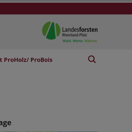
t ProHolz/ ProBois
age