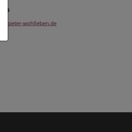
inks
ww.peter-wohlleben.de