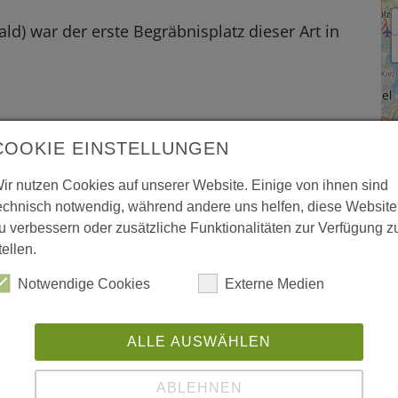
d) war der erste Begräbnisplatz dieser Art in
COOKIE EINSTELLUNGEN
 vergrößerte Darstellung zu erhalten.
ir nutzen Cookies auf unserer Website. Einige von ihnen sind
echnisch notwendig, während andere uns helfen, diese Website
u verbessern oder zusätzliche Funktionalitäten zur Verfügung z
tellen.
Notwendige Cookies
Externe Medien
H
5
ALLE AUSWÄHLEN
Ah
W
ABLEHNEN