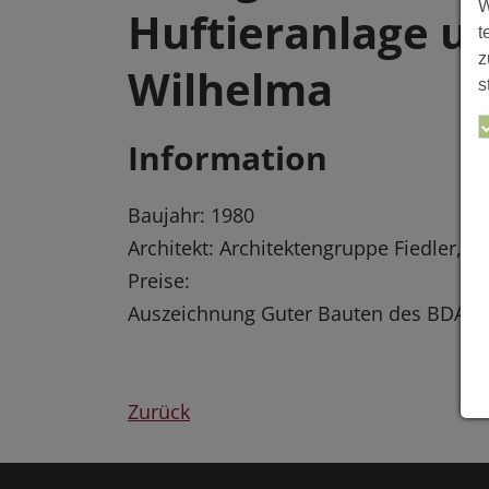
W
Huftieranlage u
t
z
Wilhelma
s
Information
Baujahr: 1980
Architekt: Architektengruppe Fiedler, Fr
Preise:
Auszeichnung Guter Bauten des BDA Kr
Zurück