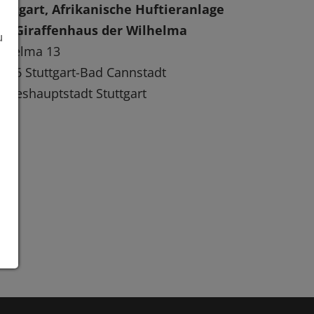
uttgart, Afrikanische Huftieranlage
nd Giraffenhaus der Wilhelma
u
ilhelma 13
376 Stuttgart-Bad Cannstadt
ndeshauptstadt Stuttgart