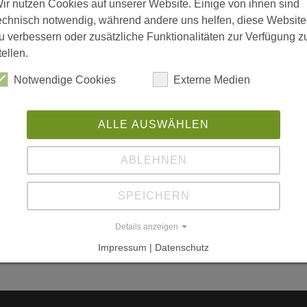
ir nutzen Cookies auf unserer Website. Einige von ihnen sind
St
nd Giraffenhaus der
echnisch notwendig, während andere uns helfen, diese Website
u
u verbessern oder zusätzliche Funktionalitäten zur Verfügung z
W
tellen.
70
Notwendige Cookies
Externe Medien
La
ALLE AUSWÄHLEN
enkel, Rösslein, Stanger, Stuttgart
ABLEHNEN
eisgruppe Stuttgart
SPEICHERN
Details anzeigen
Impressum | Datenschutz