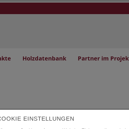
nkte
Holzdatenbank
Partner im Projek
anische
L
COOKIE EINSTELLUNGEN