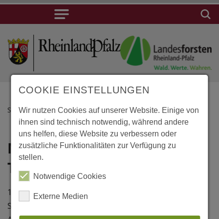
COOKIE EINSTELLUNGEN
STARTSEITE
Wir nutzen Cookies auf unserer Website. Einige von
ihnen sind technisch notwendig, während andere
uns helfen, diese Website zu verbessern oder
Mézières,
Lage
zusätzliche Funktionalitäten zur Verfügung zu
stellen.
Theatre du Jorat
Mézières,
Notwendige Cookies
Theatre du
1907/08 erbautes
Jorat
Externe Medien
Sommertheater, geplant von den
Rue du