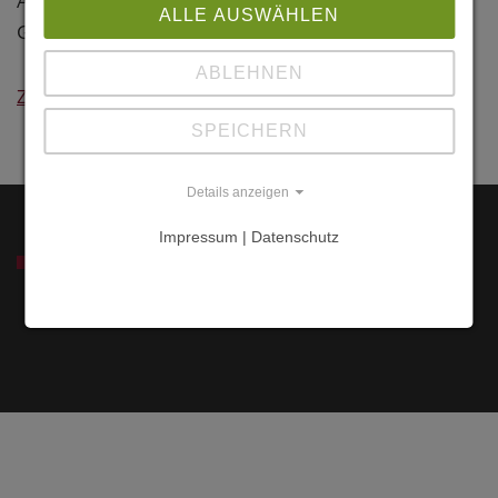
Architekten Maillard & Chal, CH-
Théâtre 19
ALLE AUSWÄHLEN
Geneve
CH-1083
Mézières
ABLEHNEN
Zurück
Lavaux-Oron
Schweiz
SPEICHERN
Details anzeigen
Impressum | Datenschutz
SERVICE